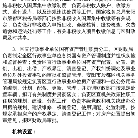
施非税收入国库集中收缴制度，负责非税收入账户、收缴方
式、退付退库、以及违规违法处罚等工作。国家税务总局安阳
市殷都区税务局等部门按照非税收入国库集中收缴等有关规
定，负责做好非税收入申报征收、会统核算、缴费检查、欠费
追缴和违法处罚等工作，有关非税收入项目收缴信息与区财政
局及时共享。
3、区直行政事业单位国有资产管理职责分工。区财政局
负责制定全区行政事业单位各类国有资产管理制度并组织实施
和监督检查；负责区直行政事业单位国有资产配置、处置、调
剂、出租、出借、产权界定、清查登记、产权纠纷调处及事业
单位对外投资事项的审批和监督管理。安阳市殷都区机关事务
管理局按规定负责区直行政事业单位房产管理和一般公务用车
的编制、计划、配备、更新、管理，并协调财政部门按规定处
置车辆，拟订有关制度并贯彻落实；负责区直机关政策性职工
住房的规划、建设、分配工作；负责本级党政和机关统建办公
用房的规划、建设维修、权属登记、使用调配、处置利用。按
规定承担房产的产权界定、清查登记工作；对房产处置提出初
审意见，报区财政局审批。
机构设置：