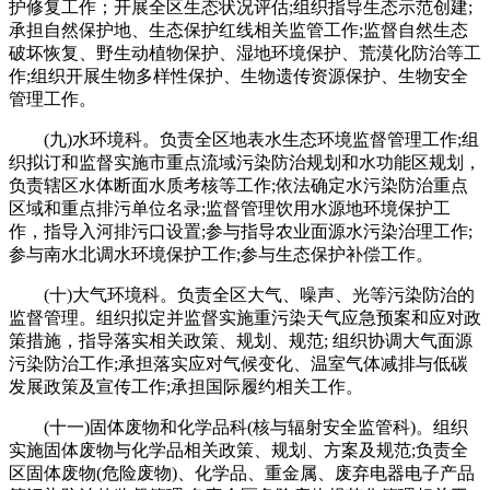
护修复工作；开展全区生态状况评估;组织指导生态示范创建;
承担自然保护地、生态保护红线相关监管工作;监督自然生态
破坏恢复、野生动植物保护、湿地环境保护、荒漠化防治等工
作;组织开展生物多样性保护、生物遗传资源保护、生物安全
管理工作。
(九)水环境科。负责全区地表水生态环境监督管理工作;组
织拟订和监督实施市重点流域污染防治规划和水功能区规划，
负责辖区水体断面水质考核等工作;依法确定水污染防治重点
区域和重点排污单位名录;监督管理饮用水源地环境保护工
作，指导入河排污口设置;参与指导农业面源水污染治理工作;
参与南水北调水环境保护工作;参与生态保护补偿工作。
(十)大气环境科。负责全区大气、噪声、光等污染防治的
监督管理。组织拟定并监督实施重污染天气应急预案和应对政
策措施，指导落实相关政策、规划、规范; 组织协调大气面源
污染防治工作;承担落实应对气候变化、温室气体减排与低碳
发展政策及宣传工作;承担国际履约相关工作。
(十一)固体废物和化学品科(核与辐射安全监管科)。组织
实施固体废物与化学品相关政策、规划、方案及规范;负责全
区固体废物(危险废物)、化学品、重金属、废弃电器电子产品