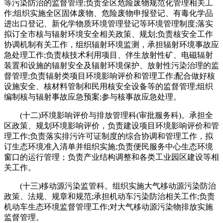
等污染防治的监督管理;负责全区危险废物规范化管理相关工
作;组织实施全区固体废物、危险废物申报登记、有毒化学品
进出口登记、新化学物质环境管理登记等环境管理制度;落实
拟订全市核与辐射环境安全相关政策、规划;负责核安全工作
协调机制有关工作，组织辐射环境监测，承担辐射环境事故应
急处理工作;负责核技术利用项目、伴生放射性矿、电磁辐射
装置和设施的辐射安全及辐射环境保护、放射性污染治理的监
督管理;负责辐射类项目环境影响评价和管理工作;配合做好核
设施安全、核材料管制和民用核安全设备等的监督管理;组织
编制核与辐射事故应急预案;参与核事故应急处理。
(十二)环境影响评价与排放管理科(审批服务科)。承担全
区政策、规划环境影响评价，负责建设项目环境影响评价和管
理工作;负责落实排污许可证制度的综合协调和管理工作，拟
订生态环境准入清单并组织实施;负责便民服务中心生态环境
窗口的运行管理；负责产业结构调整和各类工业园区建设等相
关工作。
(十三)移动源污染监管科。组织实施大气移动源污染防治
政策、法规、规章和规范;承担机动车污染防治相关工作;负责
机动车生态环境监督管理工作;对大气移动源污染物排放实施
监督管理。