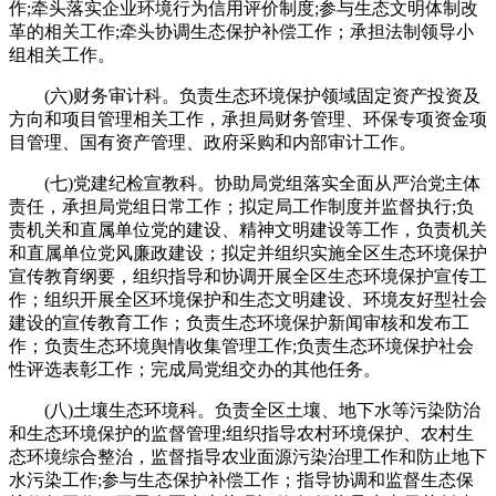
作;牵头落实企业环境行为信用评价制度;参与生态文明体制改
革的相关工作;牵头协调生态保护补偿工作；承担法制领导小
组相关工作。
(六)财务审计科。负责生态环境保护领域固定资产投资及
方向和项目管理相关工作，承担局财务管理、环保专项资金项
目管理、国有资产管理、政府采购和内部审计工作。
(七)党建纪检宣教科。协助局党组落实全面从严治党主体
责任，承担局党组日常工作；拟定局工作制度并监督执行;负
责机关和直属单位党的建设、精神文明建设等工作，负责机关
和直属单位党风廉政建设；拟定并组织实施全区生态环境保护
宣传教育纲要，组织指导和协调开展全区生态环境保护宣传工
作；组织开展全区环境保护和生态文明建设、环境友好型社会
建设的宣传教育工作；负责生态环境保护新闻审核和发布工
作；负责生态环境舆情收集管理工作;负责生态环境保护社会
性评选表彰工作；完成局党组交办的其他任务。
(八)土壤生态环境科。负责全区土壤、地下水等污染防治
和生态环境保护的监督管理;组织指导农村环境保护、农村生
态环境综合整治，监督指导农业面源污染治理工作和防止地下
水污染工作;参与生态保护补偿工作；指导协调和监督生态保