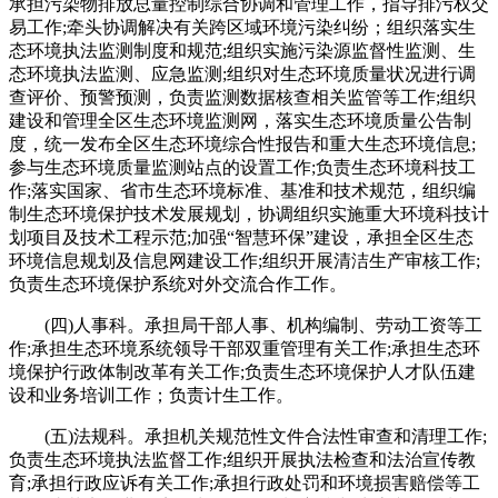
承担污染物排放总量控制综合协调和管理工作，指导排污权交
易工作;牵头协调解决有关跨区域环境污染纠纷；组织落实生
态环境执法监测制度和规范;组织实施污染源监督性监测、生
态环境执法监测、应急监测;组织对生态环境质量状况进行调
查评价、预警预测，负责监测数据核查相关监管等工作;组织
建设和管理全区生态环境监测网，落实生态环境质量公告制
度，统一发布全区生态环境综合性报告和重大生态环境信息;
参与生态环境质量监测站点的设置工作;负责生态环境科技工
作;落实国家、省市生态环境标准、基准和技术规范，组织编
制生态环境保护技术发展规划，协调组织实施重大环境科技计
划项目及技术工程示范;加强“智慧环保”建设，承担全区生态
环境信息规划及信息网建设工作;组织开展清洁生产审核工作;
负责生态环境保护系统对外交流合作工作。
(四)人事科。承担局干部人事、机构编制、劳动工资等工
作;承担生态环境系统领导干部双重管理有关工作;承担生态环
境保护行政体制改革有关工作;负责生态环境保护人才队伍建
设和业务培训工作；负责计生工作。
(五)法规科。承担机关规范性文件合法性审查和清理工作;
负责生态环境执法监督工作;组织开展执法检查和法治宣传教
育;承担行政应诉有关工作;承担行政处罚和环境损害赔偿等工