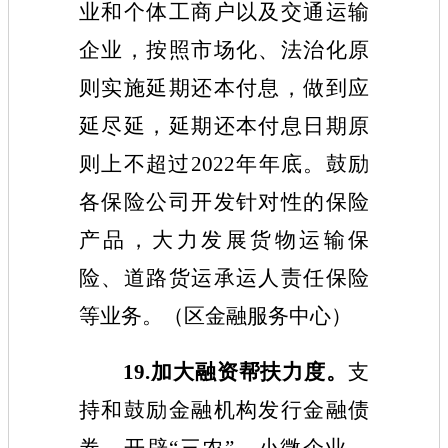
业和个体工商户以及交通运输
企业
，
按照市场化、法治化原
则实施延期还本付息
，
做到应
延尽延
，
延期还本付息日期原
则上不超过2022年年底。鼓励
各保险公司开发针对性的保险
产品
，
大力发展货物运输保
险、道路货运承运人责任保险
等业务。
（
区
金融
服务中心
）
1
9
.加大融资帮扶力度。
支
持和鼓励金融机构发行金融债
券
，
开辟“三农”、小微企业、