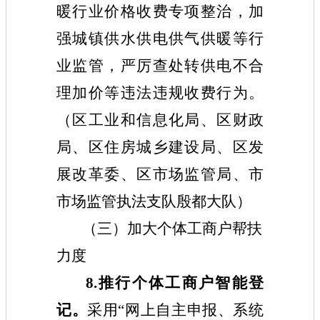
暖行业价格收费专项整治，加
强城镇供水供电供气供暖等行
业监管，严厉查处转供电不合
理加价等违法违规收费行为。
（
区
工业和信息化
局
、
区
财政
局
、
区
住房城乡建设
局
、
区
发
展改革委、区市场监管局、市
市场监管执法支队殷都大队）
（三）加大个体工商户帮扶
力度
8.推行个体工商户智能登
记。
采用“网上自主申报、系统