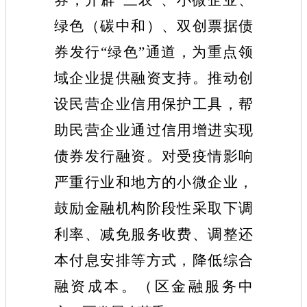
绿色
（
碳中和
）
、
双创票
据债
券发行“绿色”通道
，
为重点领
域企业提供融资支持。推动创
设民营企业信用保护工具
，
帮
助民营企业通过信用增进实现
债券发行融资。对受疫情影响
严重行业和地方的小微企业
，
鼓励金融机构阶段性采取下调
利率、减免服务收费、调整还
本付息安排等方式
，
降低综合
融资成本。
（
区
金融
服务中