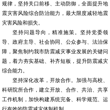
规律，坚持关口前移
、
主动防御，全面提升
地
震灾害风险综合防治能力，最大限度减轻
地震
灾害
风险和
损失。
坚持问题导向
，
精准施策。坚持党委领
导、政府主导、社会协同、公众参与、法治保
障，聚焦制约我
市
防震减灾事业发展的关键问
题，
着力
夯实基础
、
补齐短板，
提升防震减灾
综合能力
。
坚持深化改革
，
开放合作。
加强与高校、
科研院所合作，建立开放、合作、共治、共享
工作机制
，加快构建系统完备、科学规范、运
行有效的防
震减灾体制机制。