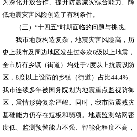
为
深化开放合作、提升防震减灾综合能力、降
低地震灾害风险创造了有利条件。
（三）“十四五”时期
面临的
问题与挑战
。
我市地质构造
复杂
，
地震灾害风险高，
历
史上我市及周边地区发生过多次
6
级以上地震，
全
市
所有乡镇（街道）均处于
7
度以上
抗震设防
区，
8
度以上设防的乡镇（街道）占比
44.4%
。
我市连续多年被国务院划为地震重点监视防御
区，震情形势复杂严峻。
同时，我市防震减灾
基础能力仍存在短板和弱项。地震监测站网密
度低、监测预警能力不强、智能化程度不高，