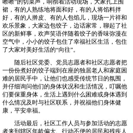
嚓嚓”的切菜声，响彻着活动现场，大家扎上围
裙，有的人熟练地将面和好，有的人将馅料拌
好，有的人擀皮、有的人包馅儿，现场一片祥和
欢乐景象，大家边包饺子，边话家常，聊起了社
区的新鲜事，欢声笑语伴随着饺子的香味弥漫在
空气中，小小的饺子包住了幸福社区生活，包住
了大家对美好生活的“向往”。
随后社区党委、党员志愿者和社区志愿者把
一份份煮好的饺子端到在座的独居老人和家庭困
难的居民手中，让他们也感受传统节日的氛围，
并仔细询问他们的身体状况和生活情况，叮嘱他
们要保重身体，生活上遇到什么困难或身体遇到
什么情况及时与社区联系，并祝福他们身体健
康，平安幸福。
活动最后，社区工作人员与参加活动的志愿
者来到辖区年龄偏大、行动不便的居民和残疾人