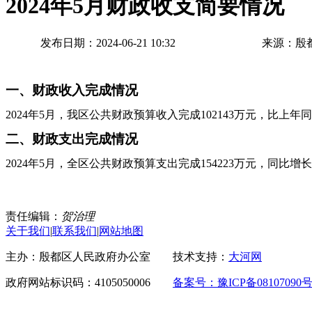
2024年5月财政收支简要情况
发布日期：2024-06-21 10:32
来源：殷
一、财政收入完成情况
20
24
年
5
月，我区公共财政
预
算收入完
成
102143
万元，比上年同
二、财政支出完成情况
20
24
年
5
月，
全
区公共财政预算支出完成
154223万
元，同比
增长
责任编辑：
贺治理
关于我们
|
联系我们
|
网站地图
主办：殷都区人民政府办公室 技术支持：
大河网
政府网站标识码：4105050006
备案号：豫ICP备08107090号