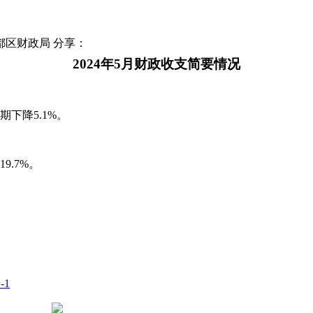
都区财政局
分享：
20
24
年
5
月财政收支简要情况
期下降
5.1
%。
19.7
%。
-1
豫公网安备 41050502000029号