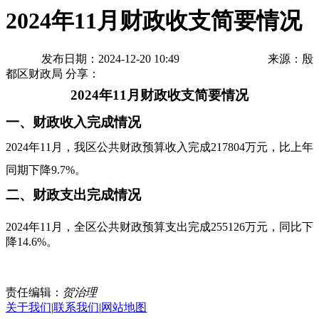
2024年11月财政收支简要情况
发布日期：2024-12-20 10:49
来源：殷
都区财政局
分享：
20
24
年
11
月财政收支简要情况
一、财政收入完成情况
20
24
年
11
月，我区公共财政
预
算收
入完成
217804万元
，比上年
同期
下降
9.7%。
二、财政支出完成情况
20
24
年
11
月，
全
区公共财政预算支出
完成
255126
万元，同比
下
降
14.6%。
责任编辑：
贺治理
关于我们
|
联系我们
|
网站地图