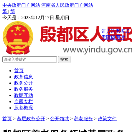
中央政府门户网站
河南省人民政府门户网站
繁
|
简
今天是：
2023年12月17日 星期日
进入适老模式
无障碍阅读
首页
政务信息
政务公开
政务服务
政民互动
专题专栏
殷都概况
首页
>
基层政务公开
>
公开领域
>
养老服务
>
政策文件