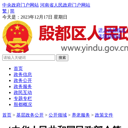
中央政府门户网站
河南省人民政府门户网站
繁
|
简
今天是：
2023年12月17日 星期日
进入适老模式
无障碍阅读
首页
政务信息
政务公开
政务服务
政民互动
专题专栏
殷都概况
首页
>
基层政务公开
>
公开领域
>
养老服务
>
政策文件