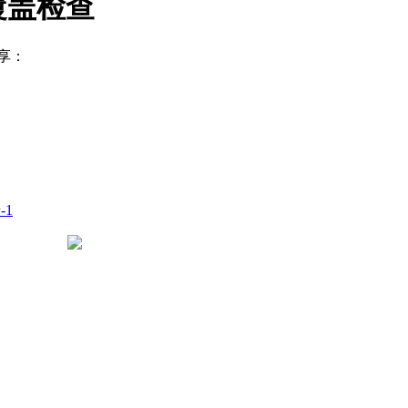
覆盖检查
享：
-1
豫公网安备 41050502000029号