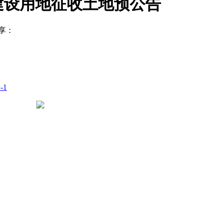
市建设用地征收土地预公告
享：
-1
豫公网安备 41050502000029号