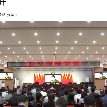
开
者站
分享：