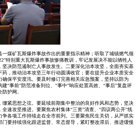
县一煤矿瓦斯爆炸事故作出的重要指示精神；听取了城镇燃气领
22”特别重大瓦斯爆炸事故惨痛教训，牢记发展决不能以牺牲人
，坚决防范遏制亡人事故发生。二要深化治本攻坚，全面夯实基
下药，推动治本攻坚三年行动圆满收官；要在提升企业本质安全
力确保平安度汛。要及时修订完善相关应急预案，坚持以防为
“事前”防范准备到位、“事中”响应处置高效、“事后”复盘评
全防护网。
绷紧思想之弦。要延续前期集中整治的良好作风和态势，坚决
速攻坚推进。要聚焦农村集体“三资”清查、“四议两公开”线
力争各项工作持续走在全市前列。三要聚焦民生关切，从严抓实
部门要持续强化跟进监督、常态督导，紧盯整改滞后、推进缓慢