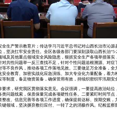
了安全生产警示教育片；传达学习习近平总书记对山西长治市沁源
，坚决扛牢安全责任。全区各级各部门要深刻汲取山西长治“5·
领域及其他重点领域安全风险隐患，狠抓安全生产各项举措落实
针对共性问题举一反三查找不足，针对个性问题追根溯源、对症
付等不良作风，推动各项工作落地见效。三要做足万全准备，全
安全教育、加密实战化应急演练、加大专业化力量配备，着力构建
响应等制度，备足物资装备，确保管用有效，持续织密织牢汛期安
要求，研究我区贯彻落实意见。会议强调，一要提高政治站位，
类问题线索，保质保量完成各项硬性任务。二要紧盯时间节点，全
查整改、信息完善等各项工作进度，确保提前达标、按期交账，
关键领域，坚决摒弃敷衍应付、一转了之的消极作风。纪检监察