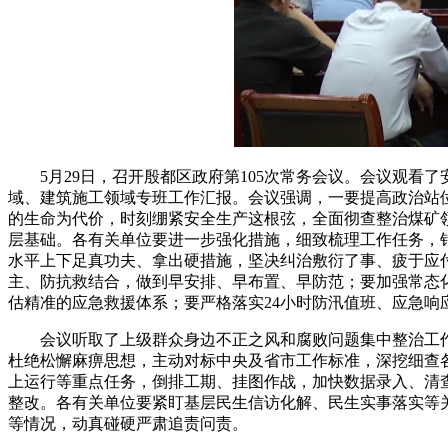
5月29日，召开殷都区政府第105次常务会议。会议观看
域、建筑施工领域专班工作汇报。会议强调，一要提高政治站位
的生命为代价，时刻绷紧安全生产这根弦，全面彻查整治煤矿
层基础。各有关单位要进一步强化措施，细致梳理工作任务，
水平上下足真功夫、拿出硬措施，坚决纠治敷衍了事、疲于应
主、防抗救结合，做到早安排、早布置、早防范；要加强常态化
估精准的应急救援体系；要严格落实24小时防汛值班、应急
会议听取了上级群众身边不正之风和腐败问题集中整治工作
杜绝松懈麻痹思想，主动对标中央及省市工作标准，深挖细查各
上运行等重点任务，倒排工期、挂图作战，加快数据录入、清
整改。各有关单位要紧盯基层民生信访化解、民生实事落实等
等情况，动真碰硬严肃追责问责。