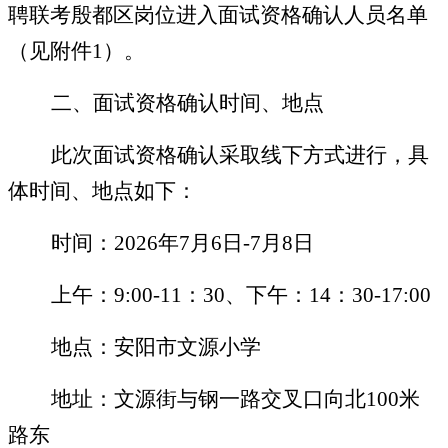
聘联考
殷都区岗位
进入面试资格
确认
人员名单
（见附件
1）。
二、
面试
资格确认时间、地点
此次面试资格确认采取线下方式进行，具
体时间、地点如下：
时间：
202
6
年
7
月
6
日
-7月8日
上午：
9:00-11：30、下午：14：30-17:
00
地点：安阳市文源小学
地址：
文源街与钢一路交叉口向北
100米
路东