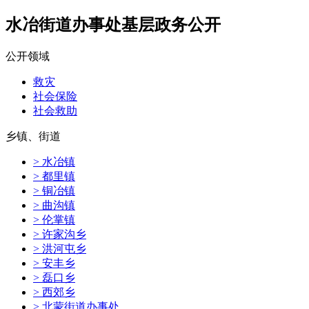
水冶街道办事处基层政务公开
公开领域
救灾
社会保险
社会救助
乡镇、街道
> 水冶镇
> 都里镇
> 铜冶镇
> 曲沟镇
> 伦掌镇
> 许家沟乡
> 洪河屯乡
> 安丰乡
> 磊口乡
> 西郊乡
> 北蒙街道办事处