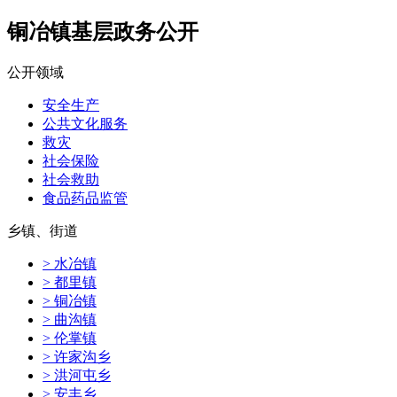
铜冶镇基层政务公开
公开领域
安全生产
公共文化服务
救灾
社会保险
社会救助
食品药品监管
乡镇、街道
> 水冶镇
> 都里镇
> 铜冶镇
> 曲沟镇
> 伦掌镇
> 许家沟乡
> 洪河屯乡
> 安丰乡