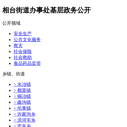
相台街道办事处基层政务公开
公开领域
安全生产
公共文化服务
救灾
社会保险
社会救助
食品药品监管
乡镇、街道
> 水冶镇
> 都里镇
> 铜冶镇
> 曲沟镇
> 伦掌镇
> 许家沟乡
> 洪河屯乡
> 安丰乡